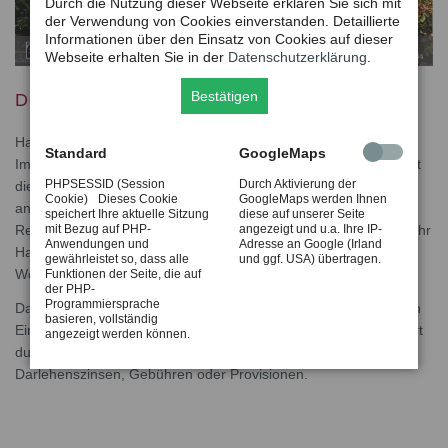
Durch die Nutzung dieser Webseite erklären Sie sich mit
der Verwendung von Cookies einverstanden. Detaillierte
Informationen über den Einsatz von Cookies auf dieser
Webseite erhalten Sie in der
Datenschutzerklärung
.
Bestätigen
Den Ruhestand zuhause genießen
Haben Sie schon einmal überlegt, das Vermögen aus Ihrer
Standard
GoogleMaps
Immobilie zu nutzen ohne dass Sie ausziehen müssen? Sich mit
PHPSESSID (Session
Durch Aktivierung der
diesem Geld den Ruhestand zu verschönern, ganz ohne
Cookie) Dieses Cookie
GoogleMaps werden Ihnen
anstrengenden und teuren Umzug? Das ist mit der Immobilien-
speichert Ihre aktuelle Sitzung
diese auf unserer Seite
mit Bezug auf PHP-
angezeigt und u.a. Ihre IP-
Rente möglich. Die Deutsche Leibrenten Grundbesitz AG kauft Ihr
Anwendungen und
Adresse an Google (Irland
Haus oder Ihre Wohnung und Sie behalten das lebenslange
gewährleistet so, dass alle
und ggf. USA) übertragen.
Wohnrecht.
Funktionen der Seite, die auf
der PHP-
Programmiersprache
Dafür bekommen Sie regelmäßige monatliche Zahlungen, einen
basieren, vollständig
Einmalbetrag oder eine Kombination aus beidem. Alles gesichert
angezeigt werden können.
durch einen notariellen Vertrag und ohne laufende
Darlehenszinsen, Gebühren oder Provisionen.